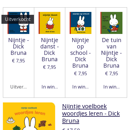
Uitverkocht
Nijntje -
Nijntje
Nijntje
De tuin
Dick
danst -
op
van
Bruna
Dick
school -
Nijntje -
Bruna
Dick
Dick
€ 7,95
Bruna
Bruna
€ 7,95
€ 7,95
€ 7,95
Uitverkocht
In winkelwagen
In winkelwagen
In winkelw
Nijntje voelboek
woordjes leren - Dick
Bruna