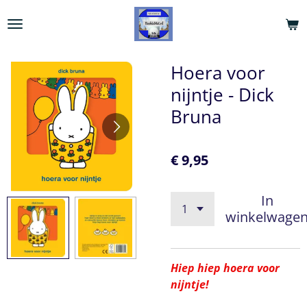
Ga
direct
naar
de
Hoera voor
hoofdinhoud
nijntje - Dick
Bruna
€ 9,95
In
winkelwage
Hiep hiep hoera voor
nijntje!