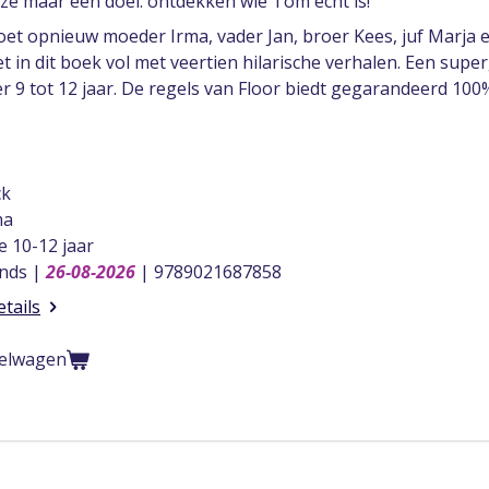
ze maar één doel: ontdekken wie Tom echt is!
et opnieuw moeder Irma, vader Jan, broer Kees, juf Marja e
 in dit boek vol met veertien hilarische verhalen. Een supe
r 9 tot 12 jaar. De regels van Floor biedt gegarandeerd 10
ck
ma
ie 10-12 jaar
nds |
26-08-2026
| 9789021687858
etails
kelwagen