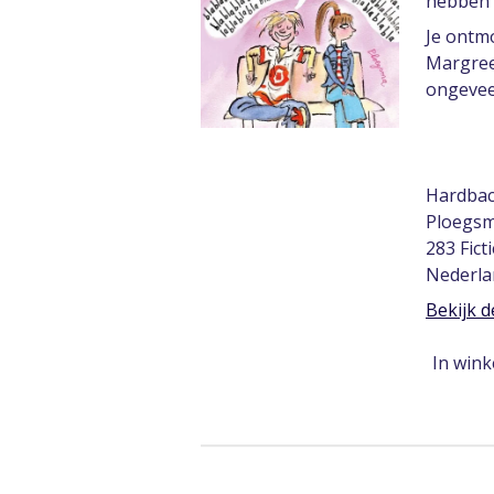
hebben 
Je ontmo
Margreet
ongevee
Hardba
Ploegs
283 Fict
Nederla
Bekijk d
In win