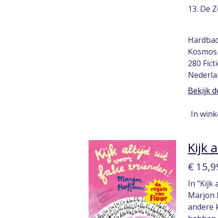
13. De 
Hardba
Kosmos 
280 Fic
Nederla
Bekijk d
In win
Kijk 
€ 15,9
In "Kijk
Marjon 
andere k