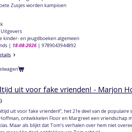
Zoete Zusjes worden kampioen
ck
Uitgevers
tie kinder- en jeugdboeken algemeen
nds |
18-08-2026
| 9789043944892
etails
kelwagen
altijd uit voor fake vrienden! - Marjon 
9
 altijd uit voor fake vrienden!", het 21e deel van de populaire
Hoffman, ontwikkelen Floor en Margreet een vriendschap m
las. Maar als blijkt dat Tom's verhalen over hem niet over