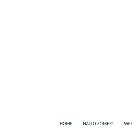
Ga
direct
naar
de
hoofdinhoud
HOME
HALLO ZOMER!
WEB