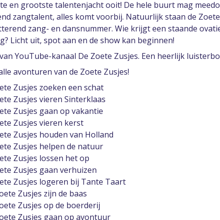
te en grootste talentenjacht ooit! De hele buurt mag meedoe
nd zangtalent, alles komt voorbij. Natuurlijk staan de Zoet
tterend zang- en dansnummer. Wie krijgt een staande ovatie
ig? Licht uit, spot aan en de show kan beginnen!
van YouTube-kanaal De Zoete Zusjes. Een heerlijk luisterbo
lle avonturen van de Zoete Zusjes!
oete Zusjes zoeken een schat
ete Zusjes vieren Sinterklaas
oete Zusjes gaan op vakantie
ete Zusjes vieren kerst
oete Zusjes houden van Holland
oete Zusjes helpen de natuur
ete Zusjes lossen het op
oete Zusjes gaan verhuizen
ete Zusjes logeren bij Tante Taart
oete Zusjes zijn de baas
oete Zusjes op de boerderij
Zoete Zusjes gaan op avontuur