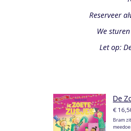
Reserveer alv
We sturen 
Let op: D
De Zo
€ 16,5
Bram zit
meedoen,