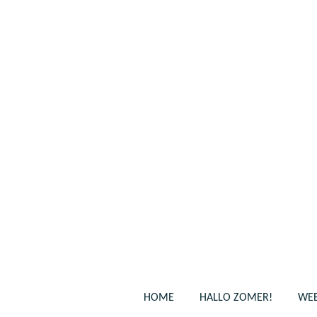
Ga
direct
naar
de
hoofdinhoud
HOME
HALLO ZOMER!
WEB