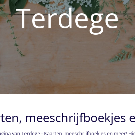
Terdege
rten, meeschrijfboekjes 
na van Terdege - Kaarten, meeschrijfboekjes en meer! Hier