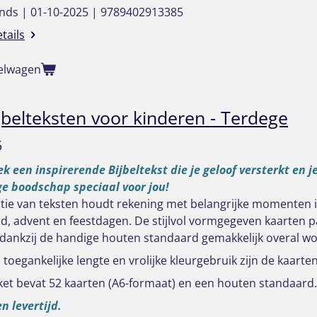
nds | 01-10-2025 | 9789402913385
etails
kelwagen
jbelteksten voor kinderen - Terdege
5
k een inspirerende Bijbeltekst die je geloof versterkt en j
ge boodschap speciaal voor jou!
tie van teksten houdt rekening met belangrijke momenten in 
ijd, advent en feestdagen. De stijlvol vormgegeven kaarten pa
dankzij de handige houten standaard gemakkelijk overal w
toegankelijke lengte en vrolijke kleurgebruik zijn de kaarte
ket bevat 52 kaarten (A6-formaat) en een houten standaard.
n levertijd.