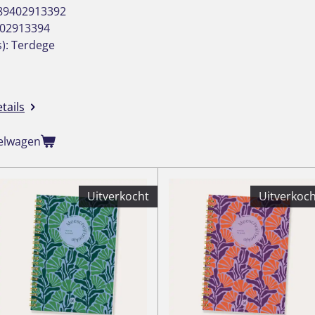
89402913392
402913394
s): Terdege
etails
kelwagen
Uitverkocht
Uitverkoc