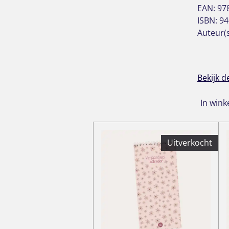
EAN: 97
ISBN: 9
Auteur(
Bekijk d
In win
Uitverkocht