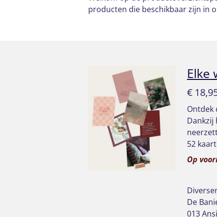
producten die beschikbaar zijn in 
Elke 
€ 18,9
Ontdek d
Dankzij 
neerzet
52 kaar
Op voor
Diverse
De Bani
013 Ans