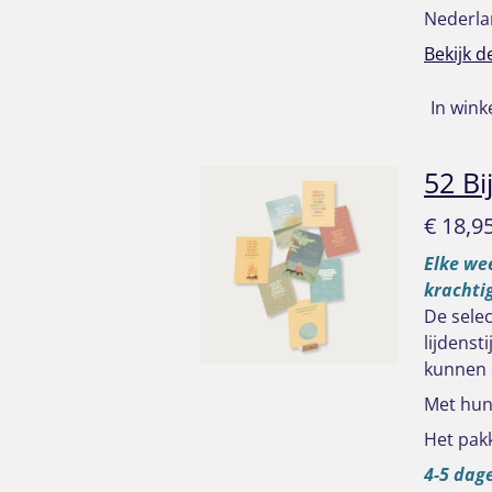
Nederla
Bekijk d
In win
52 Bi
€ 18,9
Elke wee
krachti
De selec
lijdenst
kunnen 
Met hun 
Het pak
4-5 dage