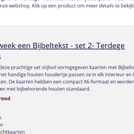
onze webshop. Klik op een product om meer details te bekij
week een Bijbeltekst - set 2- Terdege
5
eze prachtige set stijlvol vormgegeven kaarten met Bijbelte
het handige houten houdertje passen ze in elk interieur en 
ten. De kaarten hebben een compact A6-formaat en worden 
ten met bijbehorende houten standaard.
raad.
n
er
ichtkaarten