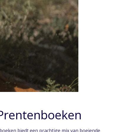
n Prentenboeken
erboeken biedt een prachtige mix van boeiende