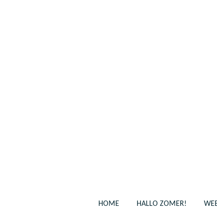
Ga
direct
naar
de
hoofdinhoud
HOME
HALLO ZOMER!
WEB