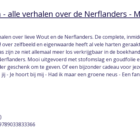
 - alle verhalen over de Nerflanders -
halen over lieve Wout en de Nerflanders. De complete, inmidd
ij! over zelfbeeld en eigenwaarde heeft al vele harten ger
s zijn ze niet allemaal meer los verkrijgbaar in de boekhand
rflanders. Mooi uitgevoerd met stofomslag en goudfolie en in
er geschenk om te geven. Of een bijzonder cadeau voor jez
 jij - Je hoort bij mij - Had ik maar een groene neus - Een fa
)
 9789033833366