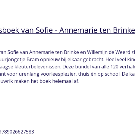
sboek van Sofie - Annemarie ten Brinke
van Sofie van Annemarie ten Brinke en Willemijn de Weerd z
 buurjongetje Bram opnieuw bij elkaar gebracht. Heel veel 
aagse kleuterbelevenissen. Deze bundel van alle 120 verhal
nt voor urenlang voorleesplezier, thuis én op school. De kar
uwrik maken het boek helemaal af.
 9789026627583