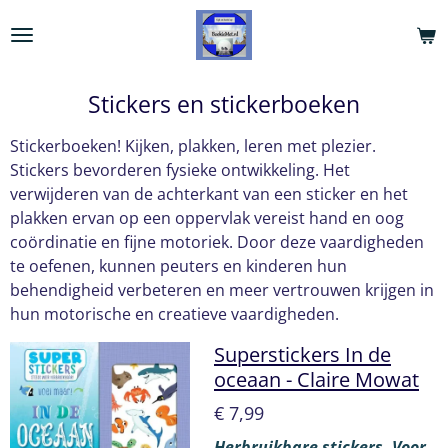
Ga
direct
naar
de
Stickers en stickerboeken
hoofdinhoud
Stickerboeken! Kijken, plakken, leren met plezier.
Stickers bevorderen fysieke ontwikkeling. Het
verwijderen van de achterkant van een sticker en het
plakken ervan op een oppervlak vereist hand en oog
coördinatie en fijne motoriek. Door deze vaardigheden
te oefenen, kunnen peuters en kinderen hun
behendigheid verbeteren en meer vertrouwen krijgen in
hun motorische en creatieve vaardigheden.
Superstickers In de
oceaan - Claire Mowat
€ 7,99
Herbruikbare stickers. Voor