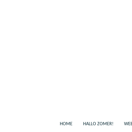
Ga
direct
naar
de
hoofdinhoud
HOME
HALLO ZOMER!
WEB