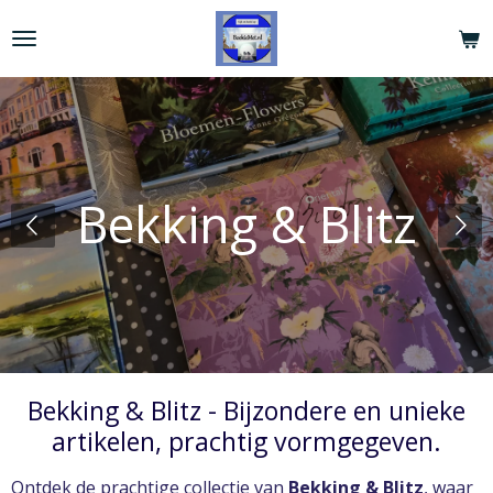
Ga
direct
naar
de
hoofdinhoud
Bekking & Blitz
Bekking & Blitz - Bijzondere en unieke
artikelen, prachtig vormgegeven.
Ontdek de prachtige collectie van
Bekking & Blitz
, waar