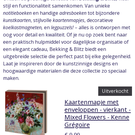
stijl en functionaliteit samenkomen. Van unieke
notitieboeken
en handige
adresboeken
tot bijzondere
kunstkaarten
, stijlvolle
kaartenmapjes
, decoratieve
koelkastmagneten,
en
legpuzzels!
– alles is ontworpen met
oog voor detail en kwaliteit. Of je nu op zoek bent naar
een praktisch hulpmiddel voor dagelijkse organisatie of
een elegant cadeau, Bekking & Blitz biedt een
uitgebreide selectie die perfect past bij elke gelegenheid.
Laat je inspireren door de kunstzinnige designs en
hoogwaardige materialen die deze collectie zo speciaal
maken.
Uitverkocht
Kaartenmapje met
enveloppen - vierkant -
Mixed Flowers - Kenne
Grégoire
€ 9,99