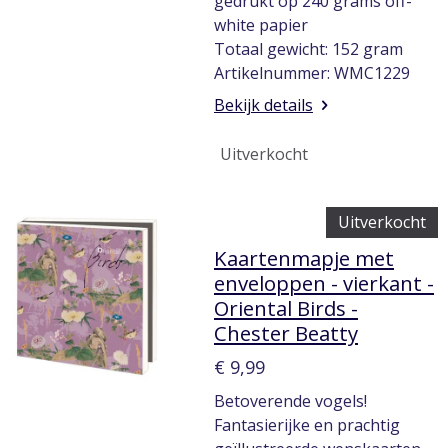
gedrukt op 240 grams off-
white papier
Totaal gewicht: 152 gram
Artikelnummer: WMC1229
Bekijk details
Uitverkocht
Uitverkocht
Kaartenmapje met
enveloppen - vierkant -
Oriental Birds -
Chester Beatty
€ 9,99
Betoverende vogels!
Fantasierijke en prachtig