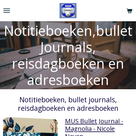
Ga
direct
naar
Notitieboeken,bullet
de
hoofdinhoud
Journals,
reisdagboeken en
adresboeken
Notitieboeken, bullet journals,
reisdagboeken en adresboeken
MUS Bullet Journal -
Magnolia - Nicole