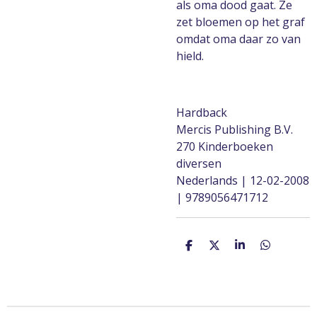
als oma dood gaat. Ze
zet bloemen op het graf
omdat oma daar zo van
hield.
Hardback
Mercis Publishing B.V.
270 Kinderboeken
diversen
Nederlands | 12-02-2008
| 9789056471712
D
D
S
D
e
e
h
e
l
e
a
l
e
l
r
e
n
e
n