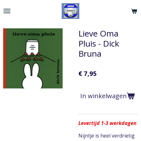
Ga
direct
naar
de
Lieve Oma
hoofdinhoud
Pluis - Dick
Bruna
€ 7,95
In winkelwagen
Levertijd 1-3 werkdagen
Nijntje is heel verdrietig