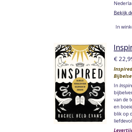
Nederla
Bekijk d
In win
Inspi
€ 22,9
Inspired
Bijbelse
In
Inspir
bijbelve
van de t
en boei
blik op 
liefdevo
Leverti