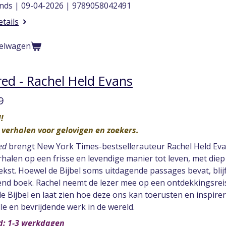
nds | 09-04-2026 | 9789058042491
etails
kelwagen
red - Rachel Held Evans
9
!
 verhalen voor gelovigen en zoekers.
ed
brengt New York Times-bestsellerauteur Rachel Held Ev
rhalen op een frisse en levendige manier tot leven, met diep
ekst. Hoewel de Bijbel soms uitdagende passages bevat, blij
end boek. Rachel neemt de lezer mee op een ontdekkingsrei
de Bijbel en laat zien hoe deze ons kan toerusten en inspi
lle en bevrijdende werk in de wereld.
jd: 1-3 werkdagen