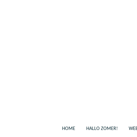
Ga
direct
naar
de
hoofdinhoud
HOME
HALLO ZOMER!
WEB