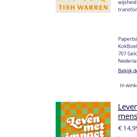
wijsheid
transfo
Paperba
KokBoek
707 Ge
Nederla
Bekijk d
In win
Leven
mense
€ 14,9