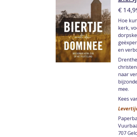
€ 14,9
Hoe kun
kerk, v
dorpske
geëxper
en verbo
Drenthe 
christen
naar ver
bijzond
mee.
Kees van
Leverti
Paperba
Vuurba
707 Ge