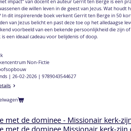
met impact" van docent en auteur Gerrit ten Berge is een p
assenen die willen leven in de geest van Jezus. Wat houdt h
t? In dit inspirerende boek verkent Gerrit ten Berge in 50 ko
en van Jezus belicht en past deze toe op het alledaagse lev
end voorbeeld van een bekende persoonlijkheid die zijn of h
 is een ideaal cadeau voor belijdenis of doop.
ck
encentrum Non-Fictie
loofsopbouw
nds | 26-02-2026 | 9789043544627
etails
kelwagen
je met de dominee - Missionair kerk-zijn
je met de dominee Missionair kerk-zijn 