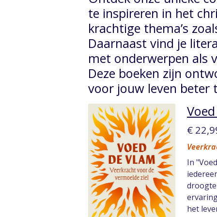
te inspireren in het chr
krachtige thema’s zoal
Daarnaast vind je liter
met onderwerpen als v
Deze boeken zijn ontwo
voor jouw leven beter t
Voed 
€ 22,9
Veerkra
In "Voe
iedereen
droogte 
ervarin
het leve