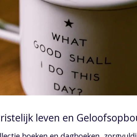
ristelijk leven en Geloofsopb
llectie boeken en dagboeken, zorgvuld