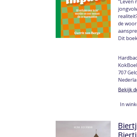
"Leven 
jongvolw
realitei
de woord
aansprek
Dit boek
Hardba
KokBoek
707 Ge
Nederla
Bekijk d
In win
Biert
Biert