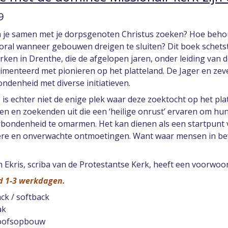
9
 je samen met je dorpsgenoten Christus zoeken? Hoe behoud
ooral wanneer gebouwen dreigen te sluiten? Dit boek schets
rken in Drenthe, die de afgelopen jaren, onder leiding van
imenteerd met pionieren op het platteland. De Jager en ze
ndenheid met diverse initiatieven.
is echter niet de enige plek waar deze zoektocht op het plat
en en zoekenden uit die een ‘heilige onrust’ ervaren om hu
bondenheid te omarmen. Het kan dienen als een startpunt vo
ere en onverwachte ontmoetingen. Want waar mensen in b
 Ekris, scriba van de Protestantse Kerk, heeft een voorwoor
jd 1-3 werkdagen.
ck / softback
ak
loofsopbouw