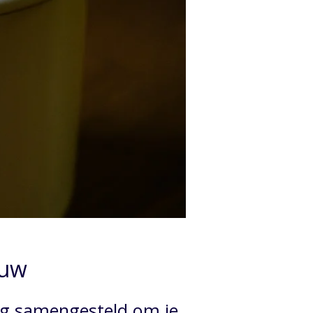
ouw
ig samengesteld om je