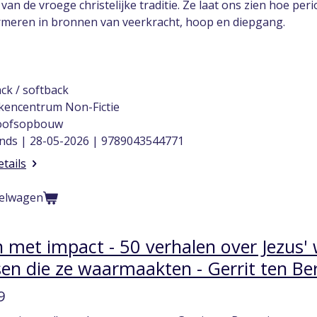
 van de vroege christelijke traditie. Ze laat ons zien hoe p
rmeren in bronnen van veerkracht, hoop en diepgang.
ck / softback
encentrum Non-Fictie
loofsopbouw
nds | 28-05-2026 | 9789043544771
etails
kelwagen
 met impact - 50 verhalen over Jezus'
n die ze waarmaakten - Gerrit ten Be
9