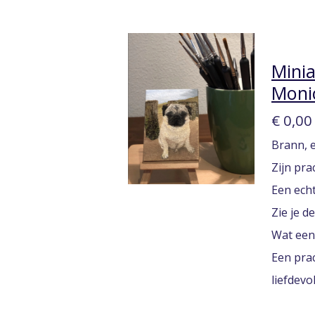
Minia
Moni
€ 0,00
Brann, 
Zijn pr
Een echt
Zie je d
Wat een
Een prac
liefdevo