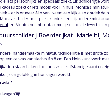
 die iets persoonlijks en speciaals zoekt. Elk schilderijtje w
eel cadeau zoekt of iets moois voor in huis, Monica's minia
cht uniek – er is er maar één van! Neem een kijkje en ontdek d
j! Monica schildert met plezier unieke en bijzondere miniatuu
t.nl
, en Monica neemt contact met je op om de levertijd en
tuurschilderij Boerderijkat- Made bij M
9
ondere, handgemaakte miniatuurschilderijtje is met grote zor
 op een canvas van slechts 6 x 8 cm. Een klein kunstwerk me
jkatten staan bekend om hun vrije, zelfstandige aard en ei
elijk en gelukkig in hun eigen wereld.
etails
kelwagen