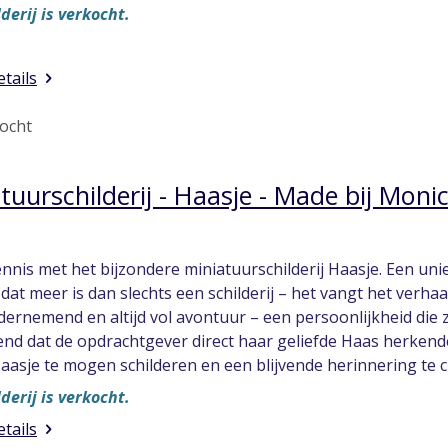
lderij is verkocht.
etails
ocht
tuurschilderij - Haasje - Made bij Moni
nnis met het bijzondere miniatuurschilderij Haasje. Een un
dat meer is dan slechts een schilderij – het vangt het verhaa
dernemend en altijd vol avontuur – een persoonlijkheid die z
end dat de opdrachtgever direct haar geliefde Haas herkende 
aasje te mogen schilderen en een blijvende herinnering te c
lderij is verkocht.
etails