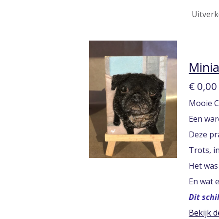
Uitverk
Minia
€ 0,00
Mooie Ce
Een war
Deze pr
Trots, i
Het was
En wat e
Dit schi
Bekijk d