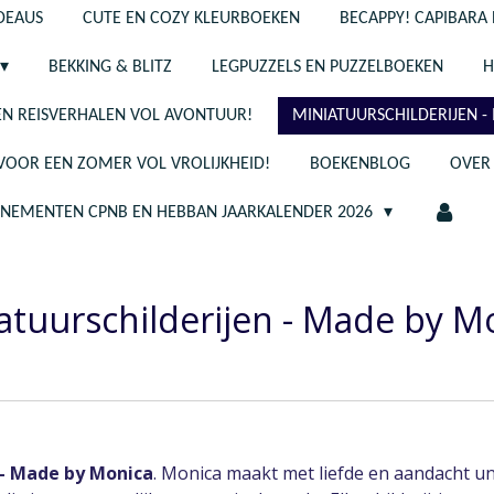
ADEAUS
CUTE EN COZY KLEURBOEKEN
BECAPPY! CAPIBARA 
BEKKING & BLITZ
LEGPUZZELS EN PUZZELBOEKEN
H
N REISVERHALEN VOL AVONTUUR!
MINIATUURSCHILDERIJEN 
 VOOR EEN ZOMER VOL VROLIJKHEID!
BOEKENBLOG
OVER
ENEMENTEN CPNB EN HEBBAN JAARKALENDER 2026
atuurschilderijen - Made by M
 - Made by Monica
. Monica maakt met liefde en aandacht un