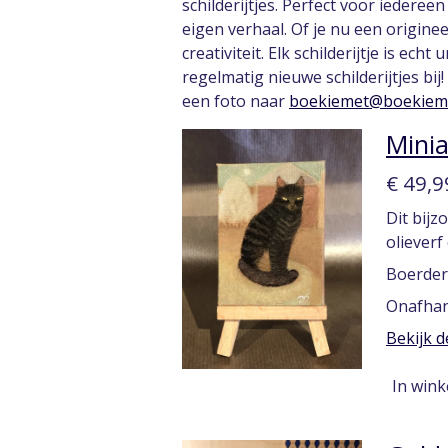
schilderijtjes. Perfect voor iedereen
eigen verhaal. Of je nu een origin
creativiteit. Elk schilderijtje is e
regelmatig nieuwe schilderijtjes bi
een foto naar
boekiemet@boekieme
Minia
€ 49,9
Dit bijz
olieverf
Boerderi
Onafhank
Bekijk d
In win