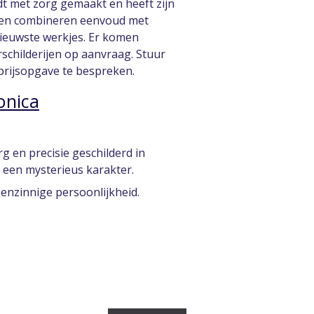
ordt met zorg gemaakt en heeft zijn
turen combineren eenvoud met
e nieuwste werkjes. Er komen
rschilderijen op aanvraag. Stuur
 prijsopgave te bespreken.
onica
g en precisie geschilderd in
t een mysterieus karakter.
genzinnige persoonlijkheid.