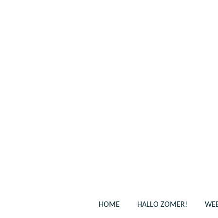
Ga
direct
naar
de
hoofdinhoud
HOME
HALLO ZOMER!
WEB