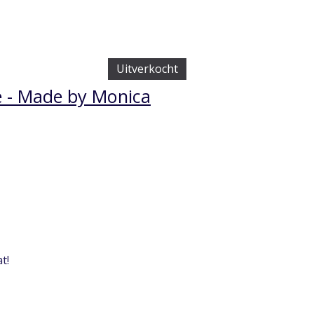
Uitverkocht
je - Made by Monica
t!