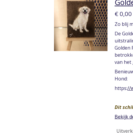
Golde
€ 0,00
Zo blij 
De Golde
uitstral
Golden R
betrokke
van het 
Benieuwd
Hond:
https:
//
Dit schi
Bekijk d
Uitverk