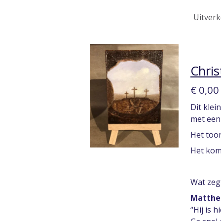
Uitverk
Chris
€ 0,00
Dit klei
met een
Het toon
Het komt
Wat zeg
Mattheü
“Hij is 