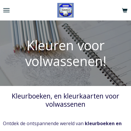
Ga
direct
naar
de
hoofdinhoud
Kleuren voor
volwassenen!
Kleurboeken, en kleurkaarten voor
volwassenen
Ontdek de ontspannende wereld van
kleurboeken en