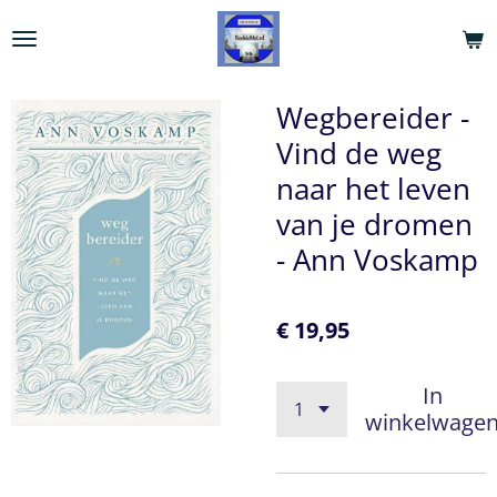
Ga
direct
naar
de
Wegbereider -
hoofdinhoud
Vind de weg
naar het leven
van je dromen
- Ann Voskamp
€ 19,95
In
winkelwage