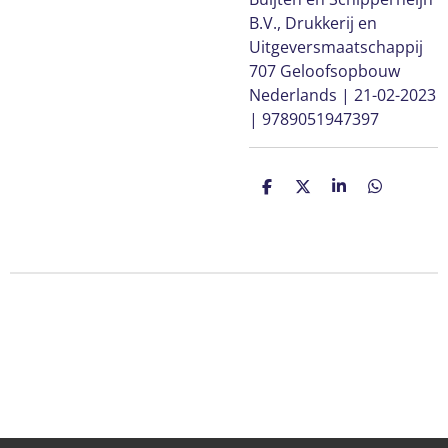
B.V., Drukkerij en
Uitgeversmaatschappij
707 Geloofsopbouw
Nederlands | 21-02-2023
| 9789051947397
D
D
S
D
e
e
h
e
l
e
a
l
e
l
r
e
n
e
n