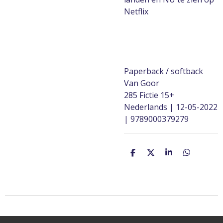
Netflix
Paperback / softback
Van Goor
285 Fictie 15+
Nederlands | 12-05-2022
| 9789000379279
D
D
S
D
e
e
h
e
l
e
a
l
e
l
r
e
n
e
n