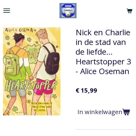
Ga
direct
naar
de
Nick en Charlie
hoofdinhoud
in de stad van
de liefde…
Heartstopper 3
- Alice Oseman
€ 15,99
In winkelwagen