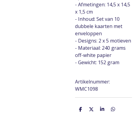
- Afmetingen: 14,5 x 14,5
x 1,5 cm
- Inhoud: Set van 10
dubbele kaarten met
enveloppen
- Designs: 2 x 5 motieven
- Materiaal: 240 grams
off-white papier
- Gewicht: 152 gram
Artikelnummer:
WMC1098
D
D
S
D
e
e
h
e
l
e
a
l
e
l
r
e
n
e
n