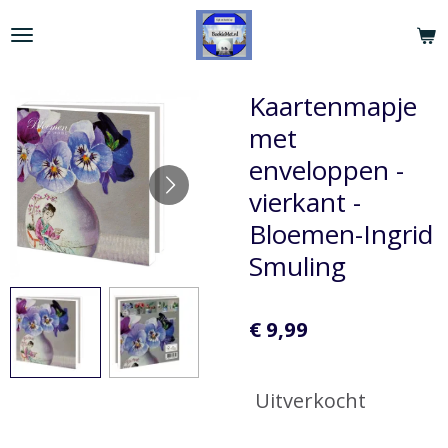
Ga
direct
naar
de
Kaartenmapje
hoofdinhoud
met
enveloppen -
vierkant -
Bloemen-Ingrid
Smuling
€ 9,99
Uitverkocht