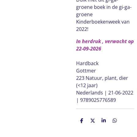
groene boek in de gi-ga-
groene
Kinderboekenweek van
2022!
In herdruk , verwacht op
22-09-2026
Hardback
Gottmer
223 Natuur, plant, dier
(<12 jaar)
Nederlands | 21-06-2022
| 9789025776589
D
D
S
D
e
e
h
e
l
e
a
l