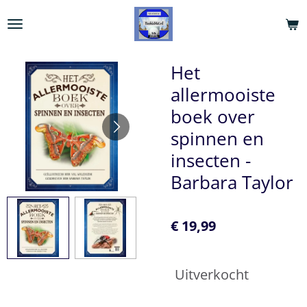
Ga
direct
naar
de
Het
hoofdinhoud
allermooiste
boek over
spinnen en
insecten -
Barbara Taylor
€ 19,99
Uitverkocht