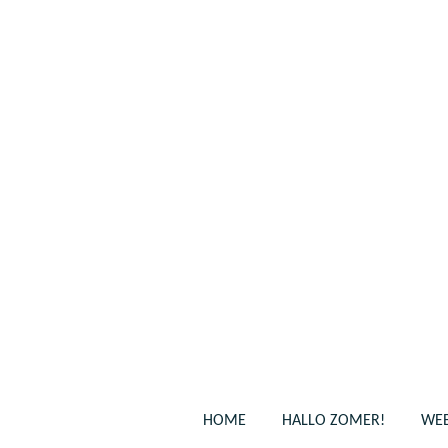
Ga
direct
naar
de
hoofdinhoud
HOME
HALLO ZOMER!
WEB