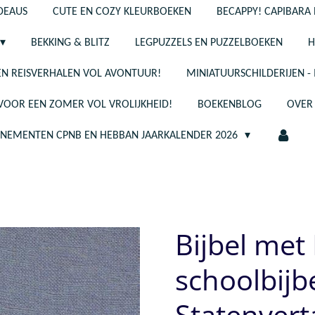
ADEAUS
CUTE EN COZY KLEURBOEKEN
BECAPPY! CAPIBARA 
BEKKING & BLITZ
LEGPUZZELS EN PUZZELBOEKEN
H
N REISVERHALEN VOL AVONTUUR!
MINIATUURSCHILDERIJEN 
 VOOR EEN ZOMER VOL VROLIJKHEID!
BOEKENBLOG
OVER
ENEMENTEN CPNB EN HEBBAN JAARKALENDER 2026
Bijbel met
schoolbijb
Statenvert