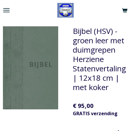
Ga
direct
naar
de
Bijbel (HSV) -
hoofdinhoud
groen leer met
duimgrepen
Herziene
Statenvertaling
| 12x18 cm |
met koker
€ 95,00
GRATIS verzending