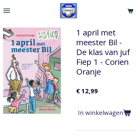
Ga
direct
naar
de
1 april met
hoofdinhoud
meester Bil -
De klas van juf
Fiep 1 - Corien
Oranje
€ 12,99
In winkelwagen