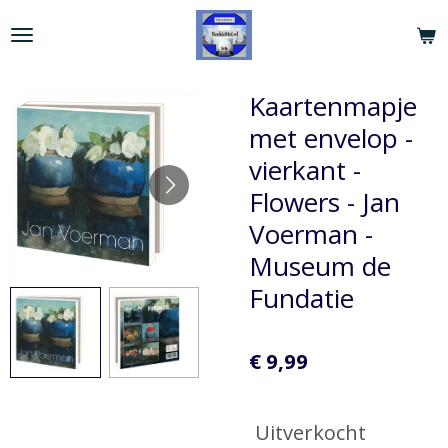
Ga
direct
naar
de
Kaartenmapje
hoofdinhoud
met envelop -
vierkant -
Flowers - Jan
Voerman -
Museum de
Fundatie
€ 9,99
Uitverkocht