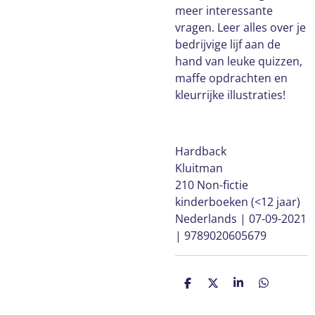
meer interessante
vragen. Leer alles over je
bedrijvige lijf aan de
hand van leuke quizzen,
maffe opdrachten en
kleurrijke illustraties!
Hardback
Kluitman
210 Non-fictie
kinderboeken (<12 jaar)
Nederlands | 07-09-2021
| 9789020605679
D
D
S
D
e
e
h
e
l
e
a
l