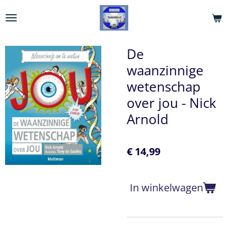
Ga
direct
naar
de
De
hoofdinhoud
waanzinnige
wetenschap
over jou - Nick
Arnold
€ 14,99
In winkelwagen