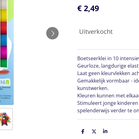
€ 2,49
Uitverkocht
Boetseerklei in 10 intensie
Geurloze, langdurige elasti
Laat geen kleurvlekken ach
Gemakkelijk vormbaar - id
kunstwerken.
Kleuren kunnen met elka
Stimuleert jonge kinderen
spelenderwijs verder te on
D
D
S
e
e
h