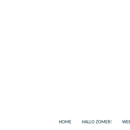
Ga
direct
naar
de
hoofdinhoud
HOME
HALLO ZOMER!
WEB