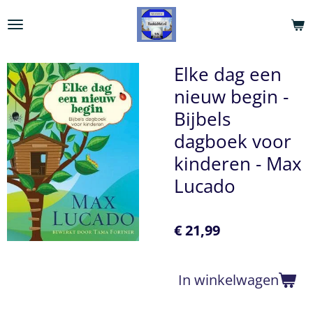
Ga
direct
naar
de
Elke dag een
hoofdinhoud
nieuw begin -
Bijbels
dagboek voor
kinderen - Max
Lucado
€ 21,99
In winkelwagen