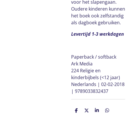
voor het slapengaan.
Oudere kinderen kunnen
het boek ook zelfstandig
als dagboek gebruiken.
Levertijd 1-3 werkdagen
Paperback / softback
Ark Media
224 Religie en
kinderbijbels (<12 jaar)
Nederlands | 02-02-2018
| 9789033832437
D
D
S
D
e
e
h
e
l
e
a
l
e
l
r
e