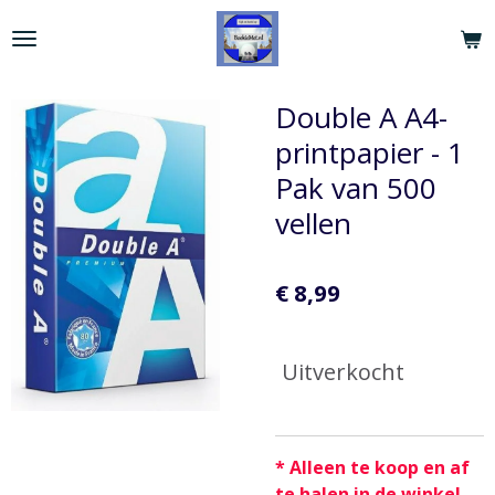
Ga
direct
naar
de
Double A A4-
hoofdinhoud
printpapier - 1
Pak van 500
vellen
€ 8,99
Uitverkocht
* Alleen te koop en af
te halen in de winkel.