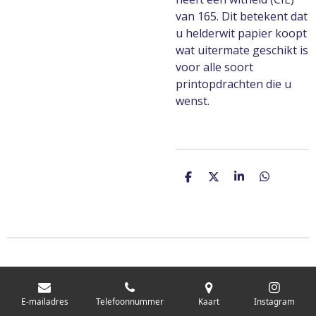
van 165. Dit betekent dat
u helderwit papier koopt
wat uitermate geschikt is
voor alle soort
printopdrachten die u
wenst.
D
D
S
D
e
e
h
e
l
e
a
l
e
l
r
e
n
e
n
E-mailadres
Telefoonnummer
Kaart
Instagram