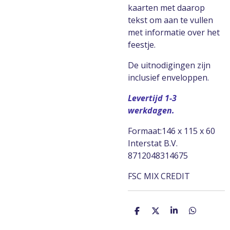
kaarten met daarop
tekst om aan te vullen
met informatie over het
feestje.
De uitnodigingen zijn
inclusief enveloppen.
Levertijd 1-3
werkdagen.
Formaat:146 x 115 x 60
Interstat B.V.
8712048314675
FSC MIX CREDIT
D
D
S
D
e
e
h
e