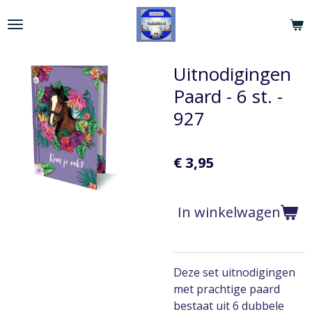
Ga
direct
naar
de
Uitnodigingen
hoofdinhoud
Paard - 6 st. -
927
€ 3,95
In winkelwagen
Deze set uitnodigingen
met prachtige paard
bestaat uit 6 dubbele