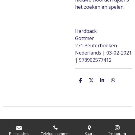
het zoeken en spelen.
Hardback
Gottmer
271 Peuterboeken
Nederlands | 03-02-2021
| 978902577412
D
D
S
D
e
e
h
e
l
e
a
l
e
l
r
e
n
e
n
E-mailadres
Telefoonnummer
Kaart
Instagram