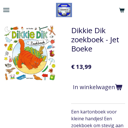
Ga
direct
naar
de
Dikkie Dik
hoofdinhoud
zoekboek - Jet
Boeke
€ 13,99
In winkelwagen
Een kartonboek voor
kleine handjes! Een
zoekboek om stevig aan