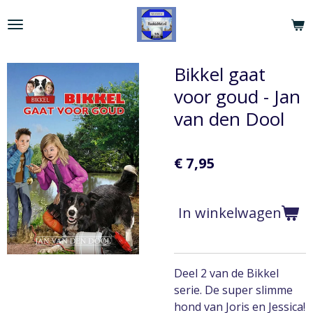
Ga
direct
naar
de
Bikkel gaat
hoofdinhoud
voor goud - Jan
van den Dool
€ 7,95
In winkelwagen
Deel 2 van de Bikkel
serie. De super slimme
hond van Joris en Jessica!