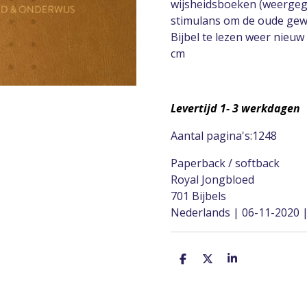
wijsheidsboeken (weergeg
stimulans om de oude gew
Bijbel te lezen weer nieuw
cm
Levertijd 1- 3 werkdagen
Aantal pagina's:
1248
Paperback / softback
Royal Jongbloed
701 Bijbels
Nederlands | 06-11-2020 
D
D
S
e
e
h
l
e
a
e
l
r
n
e