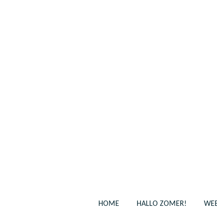
Ga
direct
naar
de
hoofdinhoud
HOME
HALLO ZOMER!
WEB