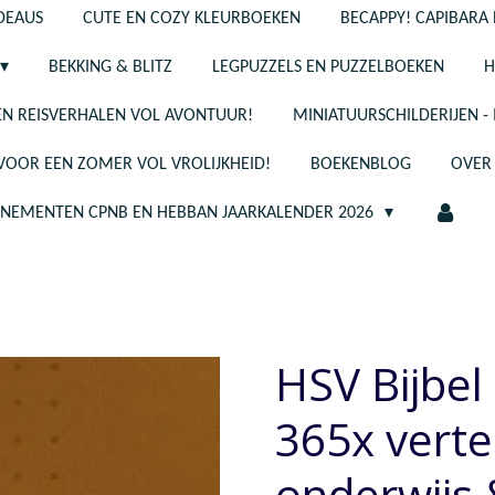
ADEAUS
CUTE EN COZY KLEURBOEKEN
BECAPPY! CAPIBARA 
BEKKING & BLITZ
LEGPUZZELS EN PUZZELBOEKEN
H
N REISVERHALEN VOL AVONTUUR!
MINIATUURSCHILDERIJEN 
 VOOR EEN ZOMER VOL VROLIJKHEID!
BOEKENBLOG
OVER
ENEMENTEN CPNB EN HEBBAN JAARKALENDER 2026
HSV Bijbel 
365x vertel
onderwijs 