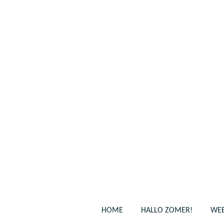
Ga
direct
naar
de
hoofdinhoud
HOME
HALLO ZOMER!
WEB