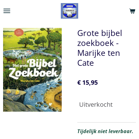
Ga
direct
naar
de
Grote bijbel
hoofdinhoud
zoekboek -
Marijke ten
Cate
€ 15,95
Uitverkocht
Tijdelijk niet leverbaar.