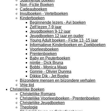
Spannende boeken
Non -Fictie Boeken
Cadeauboeken
Invulboeken - Vertelboeken
Kinderboeken
Beginnende lezers - Avi boeken
Zelf lezen 7-9 jaar
Jeugdboeken 9-12 jaar
Jeugdboeken 12 jaar en ouder
Young Adult boeken - Fictie 13 -15 jaar
Informatieve Kinderboeken en Zoekboeken
Voorleesboeken
Prentenboeken
Baby en Peuterboeken
nijntje - Dick Bruna
Bobbi - Monica Maas
Gonnie - Olivier Dunrea
Dikkie Dik - Jet Boeke
Bijzondere mensen en bijzondere verhalen
Vrije tijd
Christelijke Boeken
Christelijke Romans
Christelijke Voorleesboeken - Prentenboeken
Christelijke Jeugdboeken
Theologie