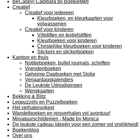
BeCappy! Capibara bij BoekieMet!
Creatief
Creatief voor iedereen
Kleurboeken, en kleurkaarten voor
volwassenen
Creatief voor kinderen
Viltstiften en textielstiften
Kleurboeken voor kinderen
Christelijke kleurboeken voor kinderen
Stickers en stickerboeken
Kantoor en thuis
Notitieboeken, bullet journals, schriften
Vriendenboeken
Geheime Dagboeken met Slotje
Verjaardagskalenders
De Leukste Uitnodigingen
Wenskaarten
Bekking & Blitz
Legpuzzels en Puzzelboeken
Het verhalenorkest
Wandelboeken en reisverhalen vol avontuur!
Miniatuurschilderijen - Made by Monica
De leukste cadeau ideeën voor een zomer vol vrolijkheid!
Boekenblog
Over ons