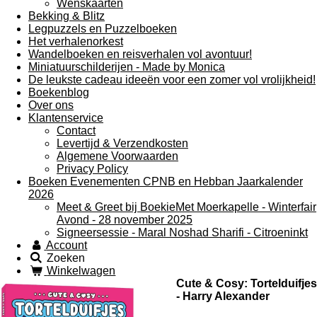
Wenskaarten
Bekking & Blitz
Legpuzzels en Puzzelboeken
Het verhalenorkest
Wandelboeken en reisverhalen vol avontuur!
Miniatuurschilderijen - Made by Monica
De leukste cadeau ideeën voor een zomer vol vrolijkheid!
Boekenblog
Over ons
Klantenservice
Contact
Levertijd & Verzendkosten
Algemene Voorwaarden
Privacy Policy
Boeken Evenementen CPNB en Hebban Jaarkalender
2026
Meet & Greet bij BoekieMet Moerkapelle - Winterfair
Avond - 28 november 2025
Signeersessie - Maral Noshad Sharifi - Citroeninkt
Account
Zoeken
Winkelwagen
Cute & Cosy: Tortelduifjes
- Harry Alexander