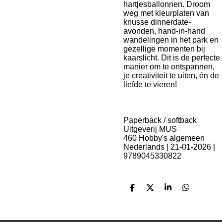
hartjesballonnen. Droom
weg met kleurplaten van
knusse dinnerdate-
avonden, hand-in-hand
wandelingen in het park en
gezellige momenten bij
kaarslicht. Dit is de perfecte
manier om te ontspannen,
je creativiteit te uiten, én de
liefde te vieren!
Paperback / softback
Uitgeverij MUS
460 Hobby's algemeen
Nederlands | 21-01-2026 |
9789045330822
D
D
S
D
e
e
h
e
l
e
a
l
e
l
r
e