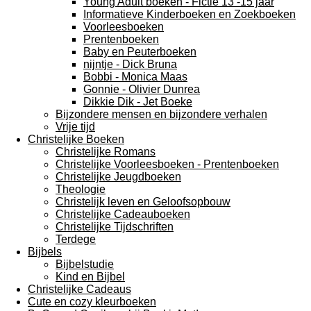
Young Adult boeken - Fictie 13 -15 jaar
Informatieve Kinderboeken en Zoekboeken
Voorleesboeken
Prentenboeken
Baby en Peuterboeken
nijntje - Dick Bruna
Bobbi - Monica Maas
Gonnie - Olivier Dunrea
Dikkie Dik - Jet Boeke
Bijzondere mensen en bijzondere verhalen
Vrije tijd
Christelijke Boeken
Christelijke Romans
Christelijke Voorleesboeken - Prentenboeken
Christelijke Jeugdboeken
Theologie
Christelijk leven en Geloofsopbouw
Christelijke Cadeauboeken
Christelijke Tijdschriften
Terdege
Bijbels
Bijbelstudie
Kind en Bijbel
Christelijke Cadeaus
Cute en cozy kleurboeken