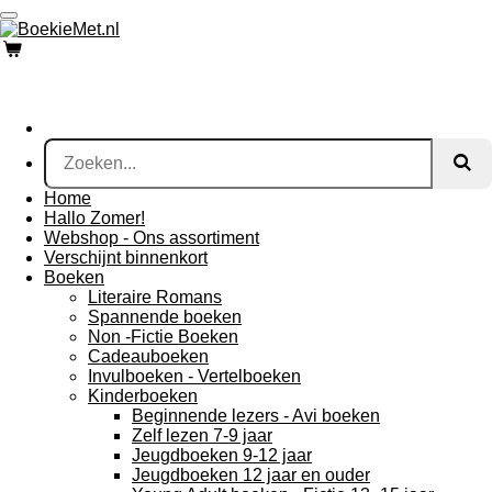
Ga
direct
naar
de
hoofdinhoud
Home
Hallo Zomer!
Webshop - Ons assortiment
Verschijnt binnenkort
Boeken
Literaire Romans
Spannende boeken
Non -Fictie Boeken
Cadeauboeken
Invulboeken - Vertelboeken
Kinderboeken
Beginnende lezers - Avi boeken
Zelf lezen 7-9 jaar
Jeugdboeken 9-12 jaar
Jeugdboeken 12 jaar en ouder