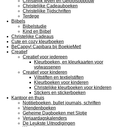
Christelijk leven en Geloofsopbouw
Christelijke Cadeauboeken
Christelijke Tijdschriften
Terdege
Bijbels
Bijbelstudie
Kind en Bijbel
Christelijke Cadeaus
Cute en cozy kleurboeken
BeCappy! Capibara bij BoekieMet!
Creatief
Creatief voor iedereen
Kleurboeken, en kleurkaarten voor
volwassenen
Creatief voor kinderen
Viltstiften en textielstiften
Kleurboeken voor kinderen
Christelijke kleurboeken voor kinderen
Stickers en stickerboeken
Kantoor en thuis
Notitieboeken, bullet journals, schriften
Vriendenboeken
Geheime Dagboeken met Slotje
Verjaardagskalenders
De Leukste Uitnodigingen