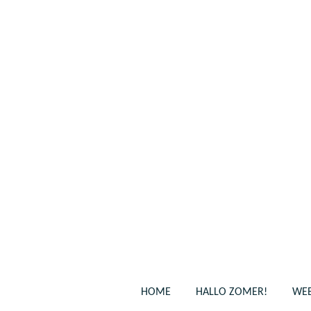
Ga
direct
naar
de
hoofdinhoud
HOME
HALLO ZOMER!
WEB