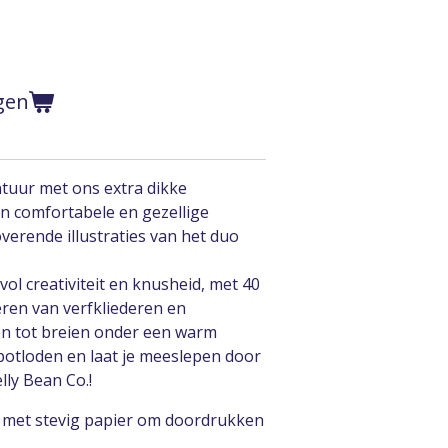
gen
ntuur met ons extra dikke
en comfortabele en gezellige
verende illustraties van het duo
vol creativiteit en knusheid, met 40
iëren van verfkliederen en
n tot breien onder een warm
f potloden en laat je meeslepen door
lly Bean Co.!
 met stevig papier om doordrukken