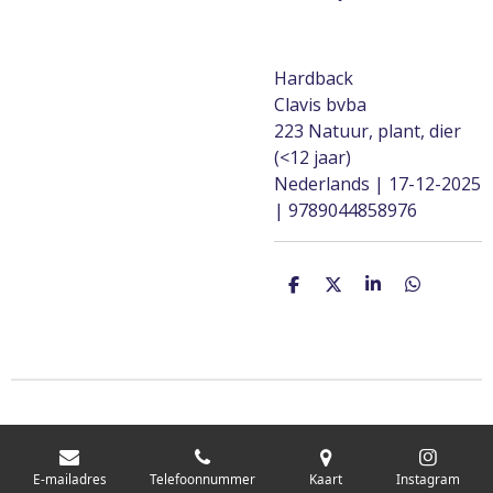
Hardback
Clavis bvba
223 Natuur, plant, dier
(<12 jaar)
Nederlands | 17-12-2025
| 9789044858976
D
D
S
D
e
e
h
e
l
e
a
l
e
l
r
e
n
e
n
E-mailadres
Telefoonnummer
Kaart
Instagram