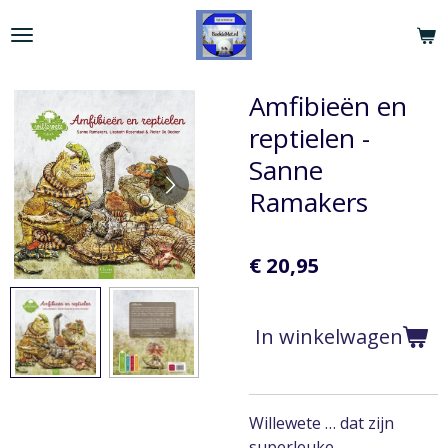
Ga
direct
naar
de
Amfibieën en
hoofdinhoud
reptielen -
Sanne
Ramakers
€ 20,95
In winkelwagen
Willewete … dat zijn
superleuke