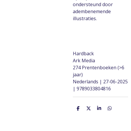
ondersteund door
adembenemende
illustraties.
Hardback
Ark Media
274 Prentenboeken (>6
jaar)
Nederlands | 27-06-2025
| 9789033804816
D
D
S
D
e
e
h
e
l
e
a
l
e
l
r
e
n
e
n