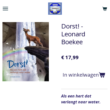
Ga
direct
naar
de
Dorst! -
hoofdinhoud
Leonard
Boekee
€ 17,99
In winkelwagen
Als een hert dat
verlangt naar water.