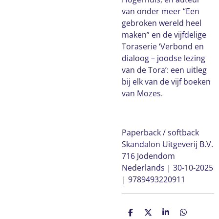
van onder meer “Een
gebroken wereld heel
maken” en de vijfdelige
Toraserie ‘Verbond en
dialoog – joodse lezing
van de Tora’: een uitleg
bij elk van de vijf boeken
van Mozes.
Paperback / softback
Skandalon Uitgeverij B.V.
716 Jodendom
Nederlands | 30-10-2025
| 9789493220911
D
D
S
D