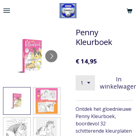
Ga
direct
naar
de
Penny
hoofdinhoud
Kleurboek
€ 14,95
In
winkelwage
Ontdek het gloednieuwe
Penny Kleurboek,
boordevol 32
schitterende kleurplaten