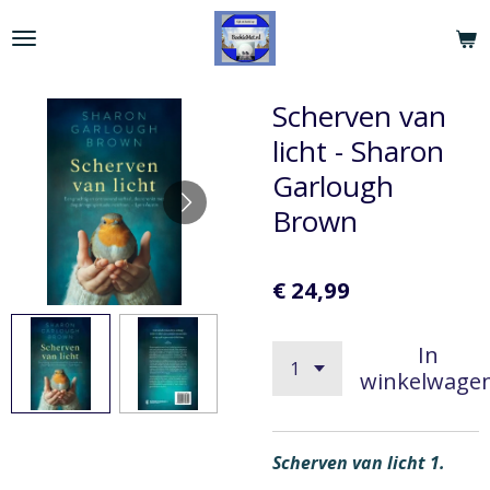
Ga
direct
naar
de
Scherven van
hoofdinhoud
licht - Sharon
Garlough
Brown
€ 24,99
In
winkelwage
Scherven van licht 1.