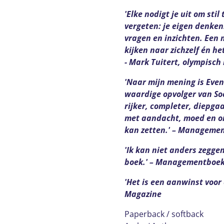
'Elke nodigt je uit om stil
vergeten: je eigen denken.
vragen en inzichten. Een m
kijken naar zichzelf én het
- Mark Tuitert, olympisc
'Naar mijn mening is Even
waardige opvolger van Soc
rijker, completer, diepga
met aandacht, moed en on
kan zetten.' – Manageme
'Ik kan niet anders zeggen:
boek.' – Managementboe
'Het is een aanwinst voor d
Magazine
Paperback / softback