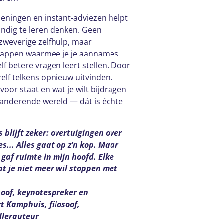
 meningen en instant-adviezen helpt
andig te leren denken. Geen
 zweverige zelfhulp, maar
happen waarmee je je aannames
lf betere vragen leert stellen. Door
zelf telkens opnieuw uitvinden.
voor staat en wat je wilt bijdragen
randerende wereld — dát is échte
s blijft zeker: overtuigingen over
ies... Alles gaat op z’n kop. Maar
 gaf ruimte in mijn hoofd. Elke
dat je niet meer wil stoppen met
soof, keynotespreker en
t Kamphuis, filosoof,
llerauteur