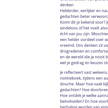
denken
Helderder, eerlijker en n
gedachten beter verwoor
Komt dit je bekend voor? Je
eindeloos of het voelt al
écht van jou zijn. Misschi
een helder oordeel over wa
vreemd. Ons denken zit v
drogredenen en comfortabe
en de wereld die je nooit
wel je gedrag en keuzes st
Je reflecteert vast weleen
notitieboek, tijdens een a
douche. Maar hoe vaak kijk
gedachten? Hoe doorbreek
Hoe ontdek je welke aann
beïnvloeden? En hoe voor
herhaling worden van gist