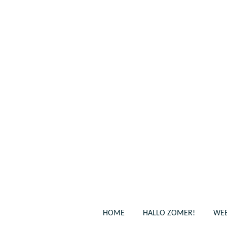
Ga
direct
naar
de
hoofdinhoud
HOME
HALLO ZOMER!
WEB