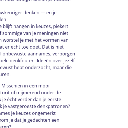
auwkeuriger denken — en je
den
 blijft hangen in keuzes, piekert
sof sommige van je meningen niet
en worstel je met het vormen van
t er echt toe doet. Dat is niet
ol onbewuste aannames, verborgen
le denkfouten. Ideeën over jezelf
 bewust hebt onderzocht, maar die
uren.
s. Misschien in een mooi
utorit of mijmerend onder de
 je écht verder dan je eerste
 je vastgeroeste denkpatronen?
ames je keuzes ongemerkt
kom je dat je gedachten een
eren?