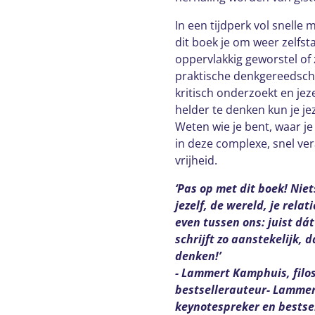
In een tijdperk vol snelle
dit boek je om weer zelfst
oppervlakkig geworstel of
praktische denkgereedsc
kritisch onderzoekt en jeze
helder te denken kun je je
Weten wie je bent, waar je 
in deze complexe, snel ve
vrijheid.
‘Pas op met dit boek! Niet
jezelf, de wereld, je relat
even tussen ons: juist dát
schrijft zo aanstekelijk, 
denken!’
- Lammert Kamphuis, filo
bestsellerauteur- Lammer
keynotespreker en bestse