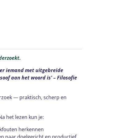
derzoekt.
hier iemand met uitgebreide
soof aan het woord is' – Filosofie
erzoek — praktisch, scherp en
Na het lezen kun je:
nkfouten herkennen
n naar doelgericht en productief