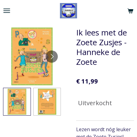
Ga
direct
naar
de
Ik lees met de
hoofdinhoud
Zoete Zusjes -
Hanneke de
Zoete
€ 11,99
Uitverkocht
Lezen wordt nóg leuker
met de Zoete Zusjes!