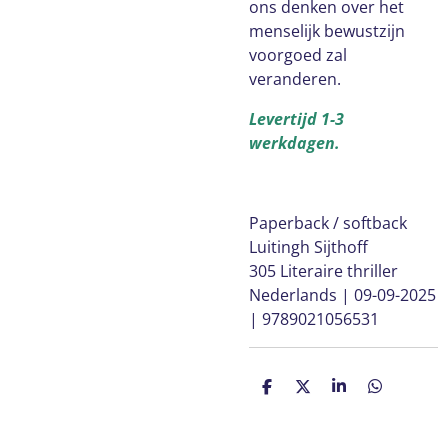
ons denken over het
menselijk bewustzijn
voorgoed zal
veranderen.
Levertijd 1-3
werkdagen.
Paperback / softback
Luitingh Sijthoff
305 Literaire thriller
Nederlands | 09-09-2025
| 9789021056531
D
D
S
D
e
e
h
e
l
e
a
l
e
l
r
e