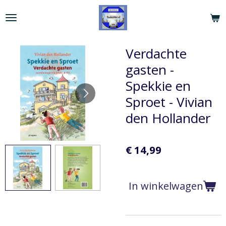
Ga
direct
naar
de
Verdachte
hoofdinhoud
gasten -
Spekkie en
Sproet - Vivian
den Hollander
€ 14,99
In winkelwagen