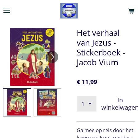
Ga
direct
naar
de
Het verhaal
hoofdinhoud
van Jezus -
Stickerboek -
Jacob Vium
€ 11,99
In
winkelwage
Ga mee op reis door het
leven van Jezus met het