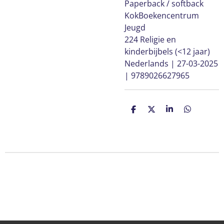
Paperback / softback
KokBoekencentrum
Jeugd
224 Religie en
kinderbijbels (<12 jaar)
Nederlands | 27-03-2025
| 9789026627965
D
D
S
D
e
e
h
e
l
e
a
l
e
l
r
e
n
e
n