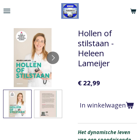
Ga
direct
naar
de
Hollen of
hoofdinhoud
stilstaan -
Heleen
Lameijer
€ 22,99
In winkelwagen
Het dynamische leven
van een spoedeisende