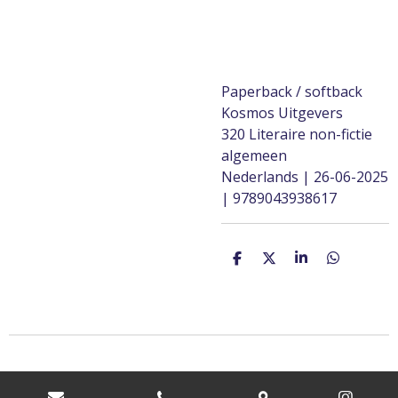
Paperback / softback
Kosmos Uitgevers
320 Literaire non-fictie
algemeen
Nederlands | 26-06-2025
| 9789043938617
D
D
S
D
e
e
h
e
l
e
a
l
e
l
r
e
n
e
n