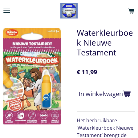
Ga
direct
naar
de
Waterkleurboe
hoofdinhoud
k Nieuwe
Testament
€ 11,99
In winkelwagen
Het herbruikbare
‘Waterkleurboek Nieuwe
Testament’ brengt de