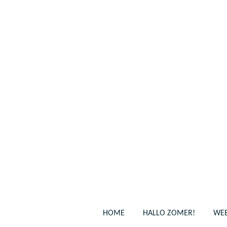
Ga
direct
naar
de
hoofdinhoud
HOME
HALLO ZOMER!
WEB