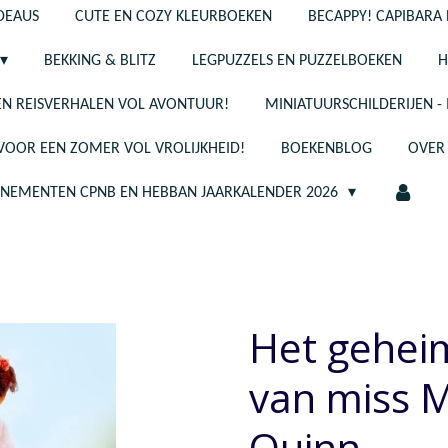
ADEAUS
CUTE EN COZY KLEURBOEKEN
BECAPPY! CAPIBARA 
BEKKING & BLITZ
LEGPUZZELS EN PUZZELBOEKEN
H
N REISVERHALEN VOL AVONTUUR!
MINIATUURSCHILDERIJEN 
 VOOR EEN ZOMER VOL VROLIJKHEID!
BOEKENBLOG
OVER
ENEMENTEN CPNB EN HEBBAN JAARKALENDER 2026
Het gehei
van miss M
Quinn