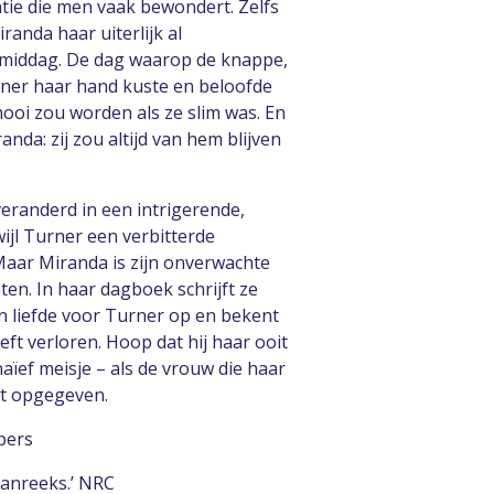
tie die men vaak bewondert. Zelfs
iranda haar uiterlijk al
 middag. De dag waarop de knappe,
ner haar hand kuste en beloofde
ooi zou worden als ze slim was. En
nda: zij zou altijd van hem blijven
 veranderd in een intrigerende,
ijl Turner een verbitterde
aar Miranda is zijn onverwachte
ten. In haar dagboek schrijft ze
n liefde voor Turner op en bekent
eft verloren. Hoop dat hij haar ooit
naïef meisje – als de vrouw die haar
ft opgegeven.
pers
manreeks.’ NRC