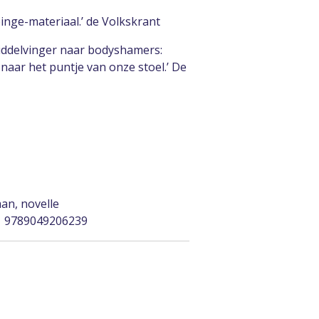
binge-materiaal.’ de Volkskrant
iddelvinger naar bodyshamers:
 naar het puntje van onze stoel.’ De
man, novelle
| 9789049206239