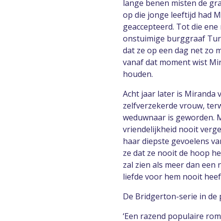
lange benen misten de gra
op die jonge leeftijd had M
geaccepteerd. Tot die ene
onstuimige burggraaf Tur
dat ze op een dag net zo m
vanaf dat moment wist Mira
houden.
Acht jaar later is Miranda
zelfverzekerde vrouw, terw
weduwnaar is geworden. M
vriendelijkheid nooit verge
haar diepste gevoelens va
ze dat ze nooit de hoop he
zal zien als meer dan een 
liefde voor hem nooit hee
De Bridgerton-serie in de 
‘Een razend populaire ro