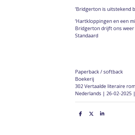
‘Bridgerton is uitstekend 
‘Hartkloppingen en een m
Bridgerton drijft ons weer
Standaard
Paperback / softback
Boekerij
302 Vertaalde literaire ro
Nederlands | 26-02-2025 
D
D
S
e
e
h
l
e
a
e
l
r
n
e