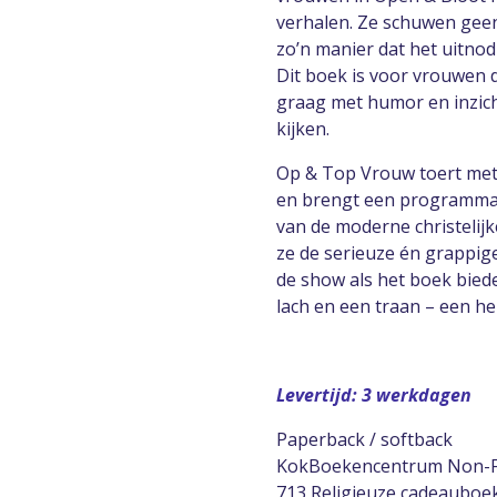
verhalen. Ze schuwen gee
zo’n manier dat het uitnod
Dit boek is voor vrouwen d
graag met humor en inzich
kijken.
Op & Top Vrouw toert met
en brengt een programma d
van de moderne christelij
ze de serieuze én grappig
de show als het boek bied
lach en een traan – een he
Levertijd: 3 werkdagen
Paperback / softback
KokBoekencentrum Non-Fi
713 Religieuze cadeauboe