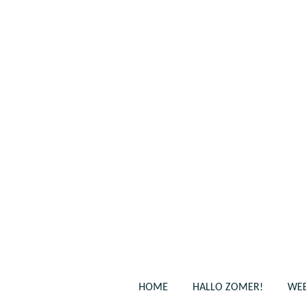
Ga
direct
naar
de
hoofdinhoud
HOME
HALLO ZOMER!
WEB