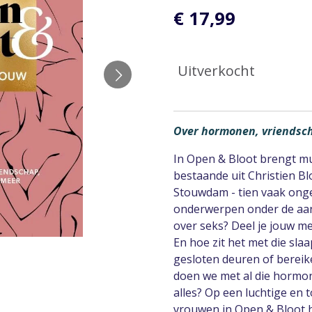
€ 17,99
Uitverkocht
Over hormonen, vriendsch
In Open & Bloot brengt m
bestaande uit Christien B
Stouwdam - tien vaak ong
onderwerpen onder de aand
over seks? Deel je jouw m
En hoe zit het met die sla
gesloten deuren of berei
doen we met al die hormon
alles? Op een luchtige en 
vrouwen in Open & Bloot h