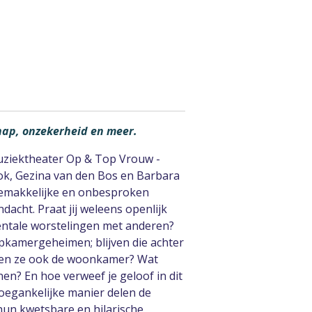
ap, onzekerheid en meer.
uziektheater Op & Top Vrouw -
lok, Gezina van den Bos en Barbara
emakkelijke en onbesproken
acht. Praat jij weleens openlijk
entale worstelingen met anderen?
apkamergeheimen; blijven die achter
ken ze ook de woonkamer? Wat
en? En hoe verweef je geloof in dit
toegankelijke manier delen de
un kwetsbare en hilarische