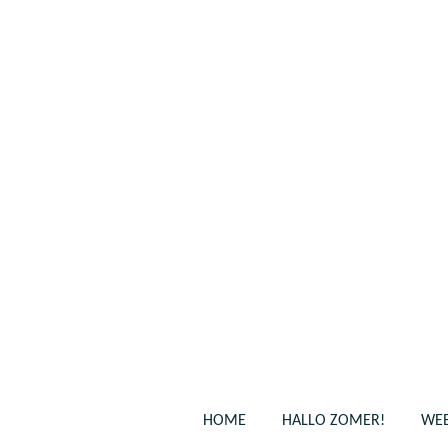
Ga
direct
naar
de
hoofdinhoud
HOME
HALLO ZOMER!
WEB