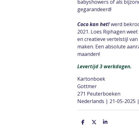
babyshowers of als bijzon
gegarandeerd!
Coco kan het!
werd bekroo
2021. Loes Riphagen weet 
en creatieve vertelstijl van
maken. Een absolute aanr
maanden!
Levertijd 3 werkdagen.
Kartonboek
Gottmer
271 Peuterboeken
Nederlands | 21-05-2025 
D
D
S
e
e
h
l
e
a
e
l
r