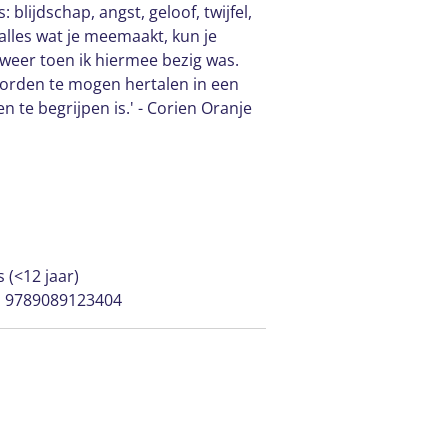
blijdschap, angst, geloof, twijfel,
 alles wat je meemaakt, kun je
k weer toen ik hiermee bezig was.
rden te mogen hertalen in een
n te begrijpen is.' - Corien Oranje
s (<12 jaar)
| 9789089123404