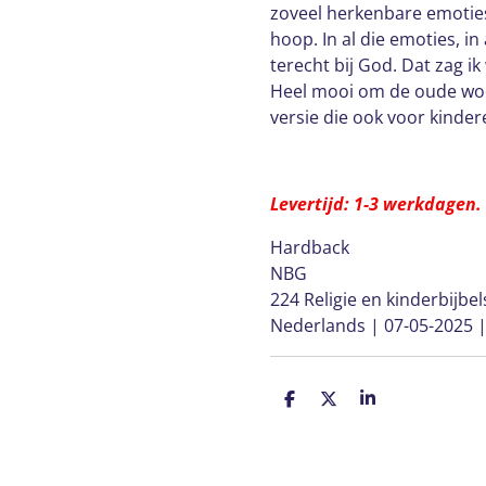
zoveel herkenbare emoties: 
hoop. In al die emoties, in
terecht bij God. Dat zag i
Heel mooi om de oude woo
versie die ook voor kindere
Levertijd: 1-3 werkdagen.
Hardback
NBG
224 Religie en kinderbijbel
Nederlands | 07-05-2025 
D
D
S
e
e
h
l
e
a
e
l
r
n
e