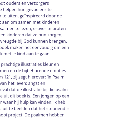
edt ouders en verzorgers
e helpen hun gevoelens te
 te uiten, geïnspireerd door de
gt aan om samen met kinderen
salmen te lezen, erover te praten
ren kinderen dat ze hun zorgen,
 vreugde bij God kunnen brengen.
 boek maken het eenvoudig om een
 met je kind aan te gaan.
prachtige illustraties kleur en
lmen en de bijbehorende emoties.
m 121, zij zegt hierover: ‘In Psalm
 van het leven: angst en
val dat de illustratie bij die psalm
tie uit dit boek is. Een jongen op een
r waar hij hulp kan vinden. Ik heb
 uit te beelden dat het steunend is
mooi project. De psalmen hebben