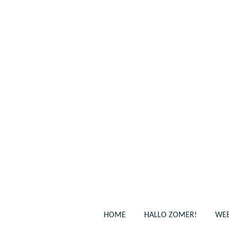
Ga
direct
naar
de
hoofdinhoud
HOME
HALLO ZOMER!
WEB