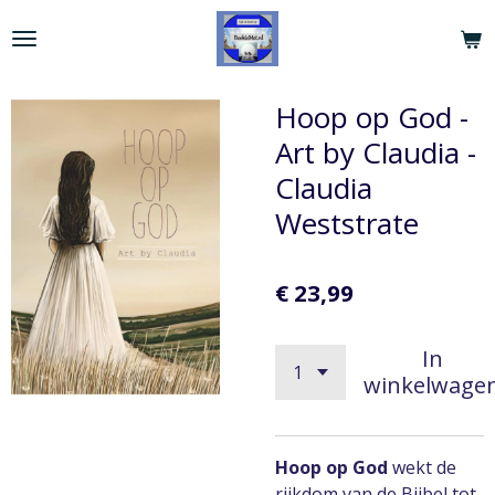
Ga
direct
naar
de
Hoop op God -
hoofdinhoud
Art by Claudia -
Claudia
Weststrate
€ 23,99
In
winkelwage
Hoop op God
wekt de
rijkdom van de Bijbel tot