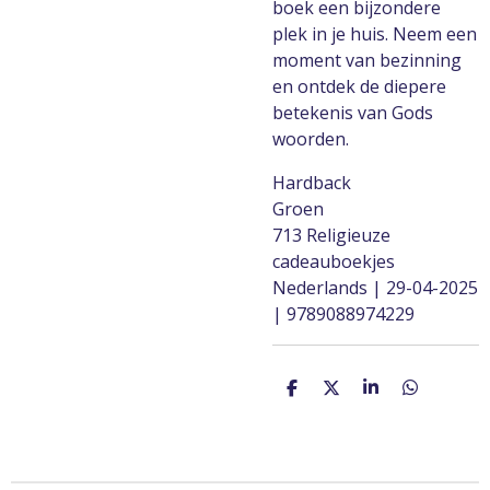
boek een bijzondere
plek in je huis. Neem een
moment van bezinning
en ontdek de diepere
betekenis van Gods
woorden.
Hardback
Groen
713 Religieuze
cadeauboekjes
Nederlands | 29-04-2025
| 9789088974229
D
D
S
D
e
e
h
e
l
e
a
l
e
l
r
e
n
e
n